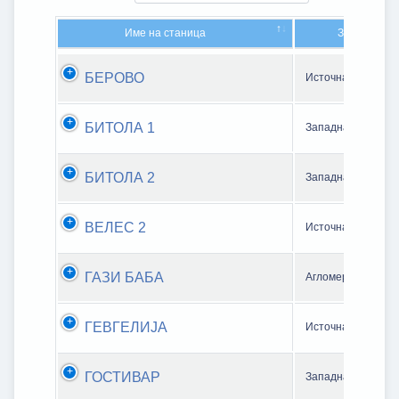
Име на станица
Зона/Аглом
Име на станица
Зона/Аглом
БЕРОВО
Источна зона
БИТОЛА 1
Западна зона
БИТОЛА 2
Западна зона
ВЕЛЕС 2
Источна зона
ГАЗИ БАБА
Агломерација Ско
ГЕВГЕЛИЈА
Источна зона
ГОСТИВАР
Западна зона