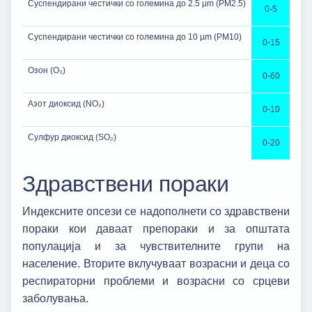
Суспендирани честички со големина до 2.5 µm (PM2.5)
0-5
Суспендирани честички со големина до 10 µm (PM10)
0-15
Oзон (O₃)
0-60
Азот диоксид (NO₂)
0-10
Сулфур диоксид (SO₂)
0-20
Здравствени пораки
Индексните опсези се надополнети со здравствени
пораки кои даваат препораки и за општата
популација и за чувствителните групи на
население. Вторите вклучуваат возрасни и деца со
респираторни проблеми и возрасни со срцеви
заболувања.