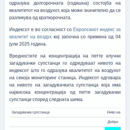
одразува долгорочната (годишна) состојба на
квалитетот на воздухот, која може значително да се
разликува од краткорочната.
Индексот е во согласност со
Европскиот индекс за
квалитет на воздух
кој започна со примена од 04
јули 2025 година.
Вредностите на концентрација на петте клучни
загадувачки супстанци го одредуваат нивото на
индексот што го одразува квалитетот на воздухот
на секоја мониторинг станица. Индексот одговара
на нивото на загадувачката супстанца која има
највисока концентрација од петте загадувачки
супстанци според следната шема.
Загадувачка супстанца
Ниво на индек
Добро
Пр