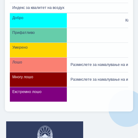
Индекс за квалитет на воздух
Добро
Квалит
Прифатливо
Умерено
Лошо
Размислете за намалување на интензи
Многу лошо
Размислете за намалување на интензи
Екстремно лошо