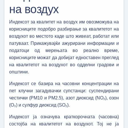
на воздух
Индексот за квалитет на воздух им овозможува на
корисниците подобро разбирање за квалитетот на
воздухот во местото каде што живеат, работат или
патуваат. Прикажувајќи ажурирани информации и
податоци од мерењата во реално време,
корисниците можат да добијат едноставен преглед
на квалитетот на воздухот во одделни градови и
општини.
Индексот се базира на часовни концентрации на
пет клучни загадувачки супстанци: суспендирани
честички (PM10 и PM2.5), азот диоксид (NO₂), озон
(O₃) и сулфур диоксид (SO₂).
Индексот ја означува краткорочната (часовна)
состојба на квалитетот на воздухот. Тој не ја